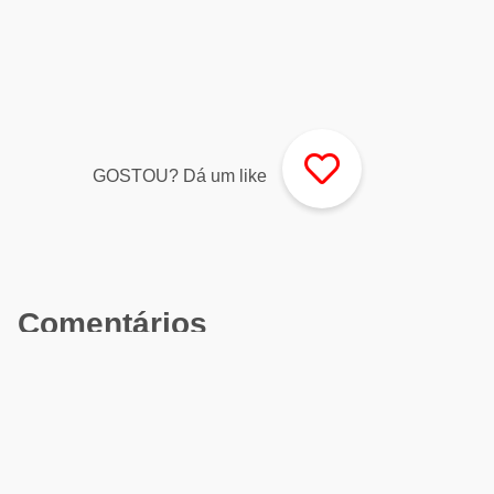
GOSTOU? Dá um like
Comentários
👏
😍
😹
🤗
❤
😻
😱