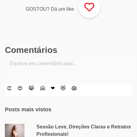
GOSTOU? Dá um like
Comentários
👏
😍
😹
🤗
❤
😻
😱
Posts mais vistos
Sessão Leve, Direções Claras e Retratos
Profissionais!